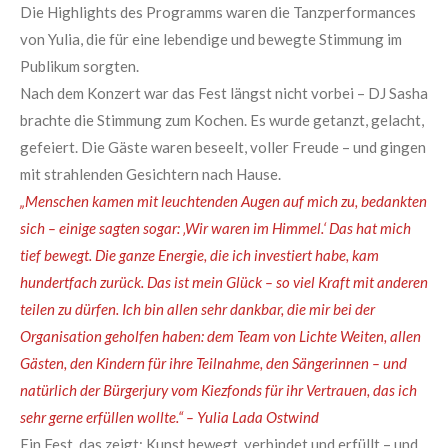
Die Highlights des Programms waren die Tanzperformances
von Yulia, die für eine lebendige und bewegte Stimmung im
Publikum sorgten.
Nach dem Konzert war das Fest längst nicht vorbei – DJ Sasha
brachte die Stimmung zum Kochen. Es wurde getanzt, gelacht,
gefeiert. Die Gäste waren beseelt, voller Freude – und gingen
mit strahlenden Gesichtern nach Hause.
„Menschen kamen mit leuchtenden Augen auf mich zu, bedankten
sich – einige sagten sogar: ‚Wir waren im Himmel.‘ Das hat mich
tief bewegt. Die ganze Energie, die ich investiert habe, kam
hundertfach zurück. Das ist mein Glück – so viel Kraft mit anderen
teilen zu dürfen. Ich bin allen sehr dankbar, die mir bei der
Organisation geholfen haben: dem Team von Lichte Weiten, allen
Gästen, den Kindern für ihre Teilnahme, den Sängerinnen – und
natürlich der Bürgerjury vom Kiezfonds für ihr Vertrauen, das ich
sehr gerne erfüllen wollte.“ – Yulia Lada Ostwind
Ein Fest, das zeigt: Kunst bewegt, verbindet und erfüllt – und